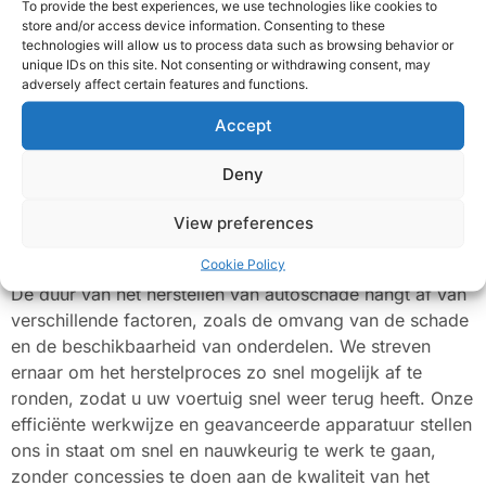
To provide the best experiences, we use technologies like cookies to
prijsstelling zorgt ervoor dat u niet voor verrassingen
store and/or access device information. Consenting to these
komt te staan en dat u kunt rekenen op eerlijke en
technologies will allow us to process data such as browsing behavior or
unique IDs on this site. Not consenting or withdrawing consent, may
redelijke tarieven voor hoogwaardig vakmanschap.
adversely affect certain features and functions.
Meer info
Accept
Deny
View preferences
Hoelang duurt het herstellen van
schade aan uw auto?
Cookie Policy
De duur van het herstellen van autoschade hangt af van
verschillende factoren, zoals de omvang van de schade
en de beschikbaarheid van onderdelen. We streven
ernaar om het herstelproces zo snel mogelijk af te
ronden, zodat u uw voertuig snel weer terug heeft. Onze
efficiënte werkwijze en geavanceerde apparatuur stellen
ons in staat om snel en nauwkeurig te werk te gaan,
zonder concessies te doen aan de kwaliteit van het